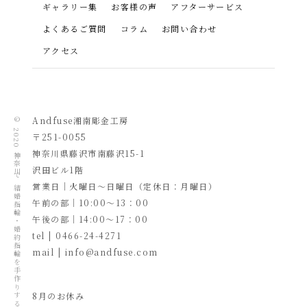
ギャラリー集
お客様の声
アフターサービス
よくあるご質問
コラム
お問い合わせ
アクセス
Andfuse湘南彫金工房
© 2020
〒251-0055
​神奈川県藤沢市南藤沢15-1
神奈川で結婚指輪・婚約指輪を手作りするならAndfuse湘南彫金工房
沢田ビル1階
営業日｜火曜日～日曜日（定休日：月曜日）
午前の部｜10:00～13：00
午後の部｜14:00～17：00
tel | 0466-24-4271
mail | info@andfuse.com
8月のお休み